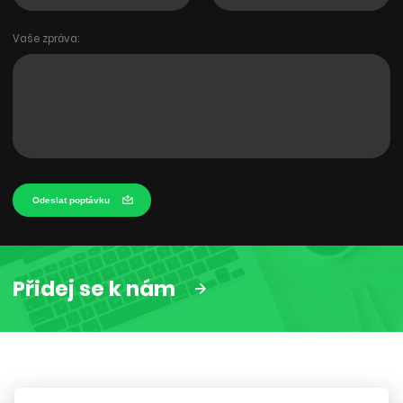
Vaše zpráva:
Odeslat poptávku
Přidej se k nám